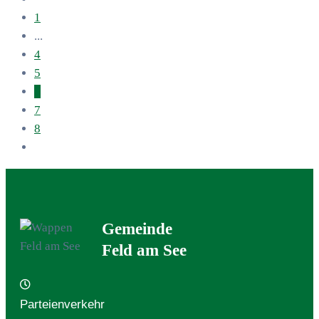
1
...
4
5
6
7
8
Gemeinde
Feld am See
Parteienverkehr