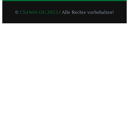
©
CS4Web OG 2023
/ Alle Rechte vorbehalten!