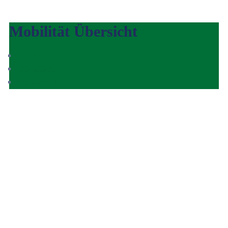
Mobilität Übersicht
E-Auto
GO-MOBIL
Nockmobil
E-Auto
Bürger/Innen können sich mit einem Betrag von € 150
zzgl. Mehrwertsteuer beteiligen, der als
einmalige
Mietvorauszahlung
zu sehen ist und wird mit einem
Kostenbeitrag von
€ 15 pro Tag
abgerechnet.