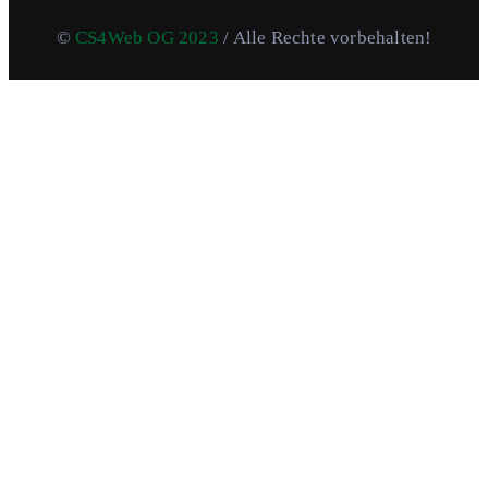
©
CS4Web OG 2023
/ Alle Rechte vorbehalten!