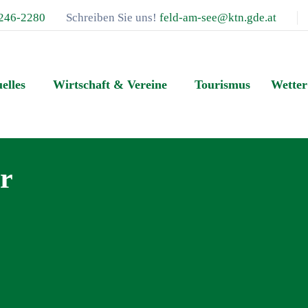
246-2280
Schreiben Sie uns!
feld-am-see@ktn.gde.at
elles
Wirtschaft & Vereine
Tourismus
Wetter
er