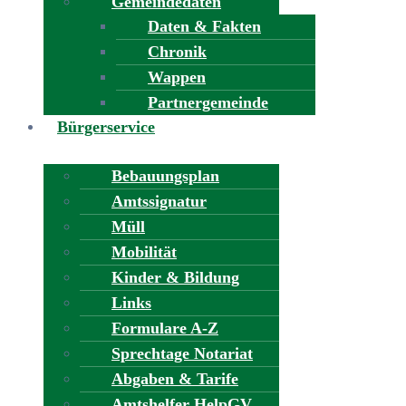
Gemeindedaten
Daten & Fakten
Chronik
Wappen
Partnergemeinde
Bürgerservice
Bebauungsplan
Amtssignatur
Müll
Mobilität
Kinder & Bildung
Links
Formulare A-Z
Sprechtage Notariat
Abgaben & Tarife
Amtshelfer HelpGV