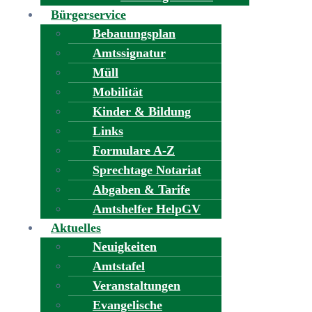
Bürgerservice
Bebauungsplan
Amtssignatur
Müll
Mobilität
Kinder & Bildung
Links
Formulare A-Z
Sprechtage Notariat
Abgaben & Tarife
Amtshelfer HelpGV
Aktuelles
Neuigkeiten
Amtstafel
Veranstaltungen
Evangelische