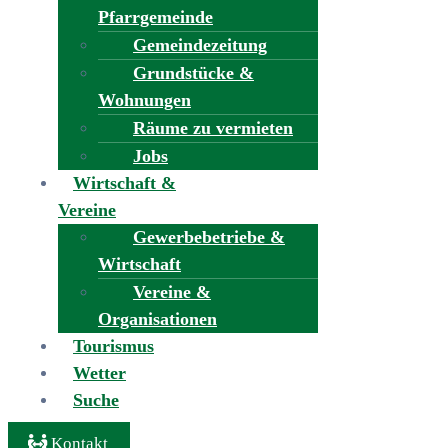
Pfarrgemeinde
Gemeindezeitung
Grundstücke &
Wohnungen
Räume zu vermieten
Jobs
Wirtschaft &
Vereine
Gewerbebetriebe &
Wirtschaft
Vereine &
Organisationen
Tourismus
Wetter
Suche
Kontakt