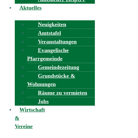
Aktuelles
Neuigkeiten
Amtstafel
Veranstaltungen
Evangelische
Pfarrgemeinde
Gemeindezeitung
Grundstücke &
Wohnungen
Räume zu vermieten
Jobs
Wirtschaft
&
Vereine